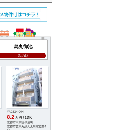
烏丸御池
次の駅
YA0224-004
YA5031-009
YB8331-005
8.2
8.2
8.3
万円 / 1DK
万円 / 2K
万円 / 1K
京都市中京区俵屋町
京都市中京区船屋町
京都市中京区長浜町
京都市営烏丸線丸太町駅徒歩8
京都市営烏丸線烏丸御池駅徒歩
京都市営烏丸線烏丸御
分
3分
4分