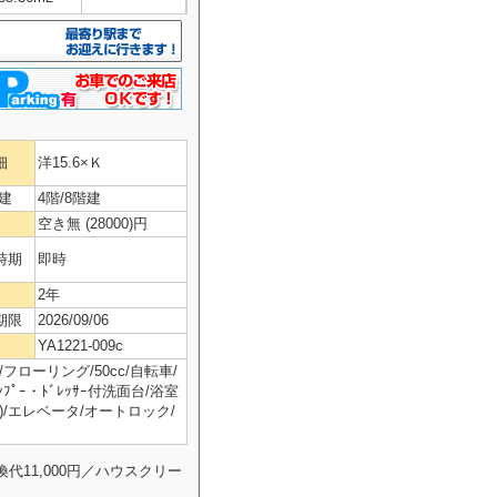
細
洋15.6×Ｋ
建
4階/8階建
空き無 (28000)円
時期
即時
2年
期限
2026/09/06
YA1221-009c
フローリング/50cc/自転車/
ﾟｰ・ﾄﾞﾚｯｻｰ付洗面台/浴室
)/エレベータ/オートロック/
11,000円／ハウスクリー