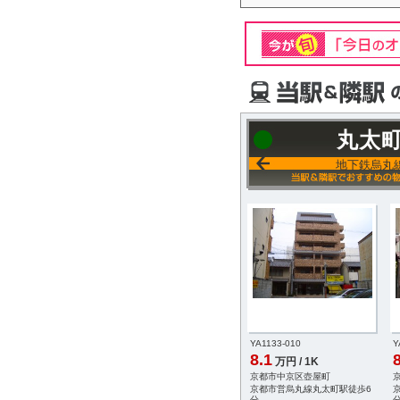
丸太
地下鉄烏丸
-016
YA1002-030
YA1133-010
Y
8.2
8.1
8
円 / 1DK
万円 / 1LDK
万円 / 1K
京区大峰図子町
京都市上京区西町
京都市中京区壺屋町
烏丸線今出川駅徒歩
京都市営烏丸線今出川駅徒歩
京都市営烏丸線丸太町駅徒歩6
10分
分