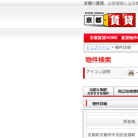
京都
の
賃貸
、お部屋探しは京
京都賃貸HOME
|
賃貸物件
トップページ
> 物件詳細
アイコン説明
所在地
京都府京都市中京区壺屋町