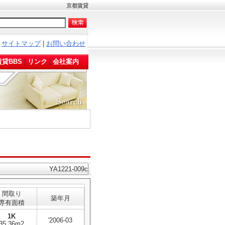
京都賃貸
サイトマップ
|
お問い合わせ
。
貸BBS
|
リンク
|
会社案内
YA1221-009c
間取り
築年月
専有面積
1K
'2006-03
35.36m2