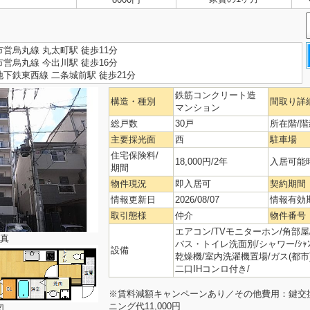
営烏丸線 丸太町駅 徒歩11分
営烏丸線 今出川駅 徒歩16分
下鉄東西線 二条城前駅 徒歩21分
鉄筋コンクリート造
構造・種別
間取り詳
マンション
総戸数
30戸
所在階/階
主要採光面
西
駐車場
住宅保険料/
18,000円/2年
入居可能
期間
物件現況
即入居可
契約期間
情報更新日
2026/08/07
情報有効
取引態様
仲介
物件番号
エアコン/TVモニターホン/角部屋/
真
バス・トイレ洗面別/シャワー/ｼｬﾝﾌ
設備
乾燥機/室内洗濯機置場/ガス(都市
二口IHコンロ付き/
※賃料減額キャンペーンあり／その他費用：鍵交換代
ニング代11,000円
図