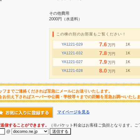
その他費用
2000円（水道料）
この棟の別のお部屋もご覧ください！
7.6
YA1221-029
1K
万円
7.8
YA1221-032
1K
万円
7.9
YA1221-027
1K
万円
8.0
YA1221-028
1K
万円
ッフまでご連絡くだされば至急にメールにお送りいたします。
をお伝え下さればスーパーや公園・学校等々までの距離を至急お調べいたし
マイページを見る
を送信することができます。
（※パケット料金はお客様ご負担となります。ご
@