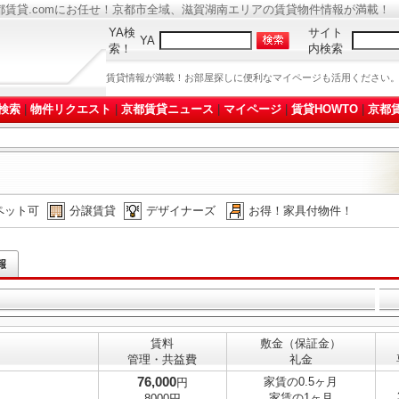
都賃貸.comにお任せ！京都市全域、滋賀湖南エリアの賃貸物件情報が満載！
YA検
サイト
YA
索！
内検索
賃貸情報が満載！お部屋探しに便利なマイページも活用ください
検索
|
物件リクエスト
|
京都賃貸ニュース
|
マイページ
|
賃貸HOWTO
|
京都賃
ペット可
分譲賃貸
デザイナーズ
お得！家具付物件！
賃料
敷金（保証金）
管理・共益費
礼金
76,000
家賃の0.5ヶ月
円
家賃の1ヶ月
8000円