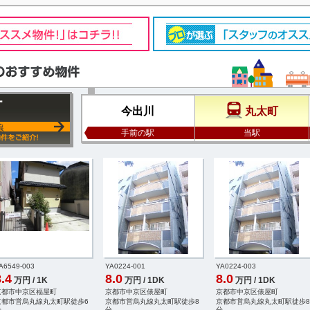
町
今出川
丸太町
線
手前の駅
当駅
A6549-003
YA0224-001
YA0224-003
.4
8.0
8.0
万円 / 1K
万円 / 1DK
万円 / 1DK
京都市中京区福屋町
京都市中京区俵屋町
京都市中京区俵屋町
京都市営烏丸線丸太町駅徒歩6
京都市営烏丸線丸太町駅徒歩8
京都市営烏丸線丸太町駅徒歩8
分
分
分