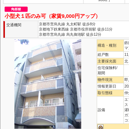
小型犬１匹のみ可（家賃9,000円アップ）
京都市営烏丸線 丸太町駅 徒歩8分
交通機関
京都地下鉄東西線 京都市役所前駅 徒歩11分
京都市営烏丸線 烏丸御池駅 徒歩12分
鉄
構造・種別
マ
総戸数
1
主要採光面
北
住宅保険料/
期間
物件現況
即
情報更新日
20
取引態様
仲
エ
ス
設備
濯
ガ
コ