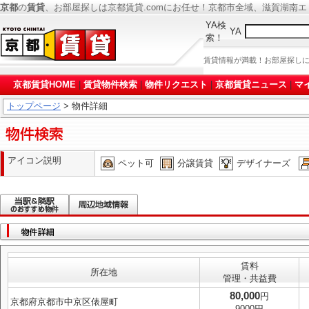
京都
の
賃貸
、お部屋探しは京都賃貸.comにお任せ！京都市全域、滋賀湖南
YA検
YA
索！
賃貸情報が満載！お部屋探し
京都賃貸HOME
|
賃貸物件検索
|
物件リクエスト
|
京都賃貸ニュース
|
マ
トップページ
> 物件詳細
アイコン説明
ペット可
分譲賃貸
デザイナーズ
賃料
所在地
管理・共益費
80,000
円
京都府京都市中京区俵屋町
9000円