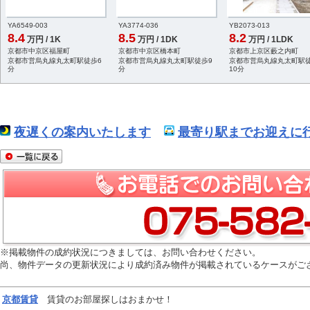
YA6549-003
YA3774-036
YB2073-013
8.4
8.5
8.2
万円 / 1K
万円 / 1DK
万円 / 1LDK
京都市中京区福屋町
京都市中京区橋本町
京都市上京区藪之内町
京都市営烏丸線丸太町駅徒歩6
京都市営烏丸線丸太町駅徒歩9
京都市営烏丸線丸太町駅
分
分
10分
夜遅くの案内いたします
最寄り駅までお迎えに行
※掲載物件の成約状況につきましては、お問い合わせください。
尚、物件データの更新状況により成約済み物件が掲載されているケースがご
京都
賃貸
賃貸のお部屋探しはおまかせ！