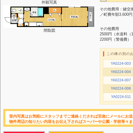
外観写真
その他費用：鍵交換代
／町費年額3,600円
その他費用
間取図
2500円（水道料（
2200円（警備費）
この棟の別の
YA0224-003
YA0224-004
YA0224-007
YA0224-008
YA0224-011
室内写真はお気軽にスタッフまでご連絡くだされば至急にメールにお送
物件周辺の知りたい内容をお伝え下さればスーパーや公園・学校等々ま