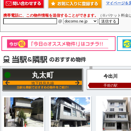
マイページを
携帯電話に、この物件情報を送信することができます。
（※パケット料金
@
丸太町
今出川
地下鉄烏丸線
手前の駅