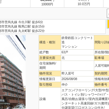
町
10.0万円
10000円
都市営烏丸線 今出川駅 徒歩6分
都市営烏丸線 鞍馬口駅 徒歩15分
都市営烏丸線 丸太町駅 徒歩22分
鉄骨鉄筋コンクリート
構造・種別
造
間取り詳
マンション
総戸数
63戸
所在階/階
主要採光面
北
駐車場
住宅保険料/
入居可能
期間
物件現況
即入居可
契約期間
情報更新日
2026/08/08
情報有効
取引態様
仲介
物件番号
エアコン/フローリング/大型/中型/
バス・トイレ別/シャワー/ｼｬﾝﾌﾟｰ
設備
風呂/自動お湯張り/室内洗濯機置場
ンターネット高速回線/ガス(都市)
分譲賃貸/三口ガスコンロ付き/