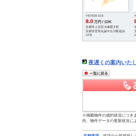
YB7836-016
Y
8.0
万円 / 1DK
京都市上京区大峰図子町
京都市営烏丸線今出川駅徒歩
10分
夜遅くの案内いた
※掲載物件の成約状況につき
尚、物件データの更新状況に
京都
賃貸
賃貸のお部屋探し