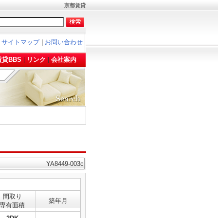
京都賃貸
サイトマップ
|
お問い合わせ
。
貸BBS
|
リンク
|
会社案内
YA8449-003c
間取り
築年月
専有面積