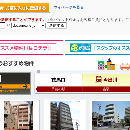
マイページを見る
を送信することができます。
（※パケット料金はお客様ご負担となります。ご
@
川
鞍馬口
今出川
線
手前の駅
当駅