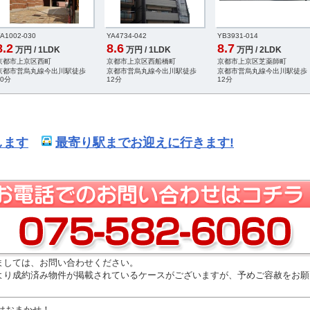
A1002-030
YA4734-042
YB3931-014
8.2
8.6
8.7
万円 / 1LDK
万円 / 1LDK
万円 / 2LDK
京都市上京区西町
京都市上京区西船橋町
京都市上京区芝薬師町
京都市営烏丸線今出川駅徒歩
京都市営烏丸線今出川駅徒歩
京都市営烏丸線今出川駅徒歩
10分
12分
12分
します
最寄り駅までお迎えに行きます!
ましては、お問い合わせください。
より成約済み物件が掲載されているケースがございますが、予めご容赦をお願
はおまかせ！