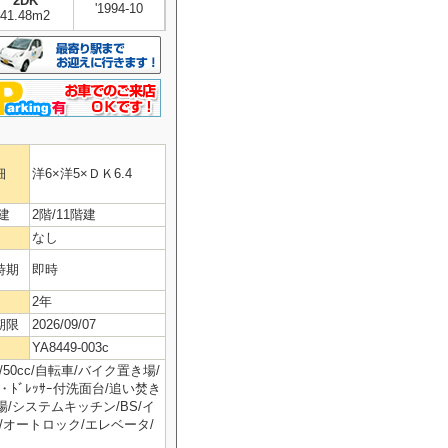
2DK
'1994-10
41.48m2
細
洋6×洋5×ＤＫ6.4
建
2階/11階建
なし
時期
即時
2年
期限
2026/09/07
YA8449-003c
50cc/自転車/バイク置き場/
・ﾄﾞﾚｯｻｰ付洗面台/追い焚き
/システムキッチン/BS/イ
/オートロック/エレベータ/