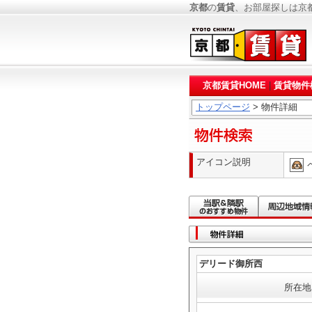
京都
の
賃貸
、お部屋探しは京
京都賃貸HOME
|
賃貸物件
トップページ
> 物件詳細
アイコン説明
デリード御所西
所在地