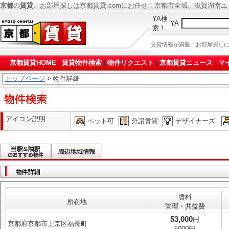
京都
の
賃貸
、お部屋探しは京都賃貸.comにお任せ！京都市全域、滋賀湖南
YA検
YA
索！
賃貸情報が満載！お部屋探し
京都賃貸HOME
|
賃貸物件検索
|
物件リクエスト
|
京都賃貸ニュース
|
マ
トップページ
> 物件詳細
アイコン説明
ペット可
分譲賃貸
デザイナーズ
賃料
所在地
管理・共益費
53,000
円
京都府京都市上京区福長町
5000円