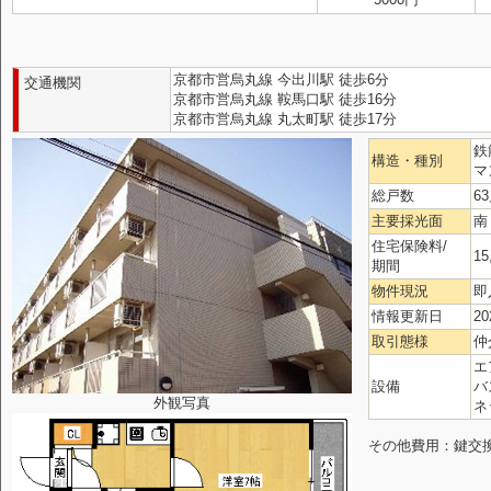
京都市営烏丸線 今出川駅 徒歩6分
交通機関
京都市営烏丸線 鞍馬口駅 徒歩16分
京都市営烏丸線 丸太町駅 徒歩17分
鉄
構造・種別
マ
総戸数
6
主要採光面
南
住宅保険料/
15
期間
物件現況
即
情報更新日
20
取引態様
仲
エ
設備
バ
外観写真
ネ
その他費用：鍵交換代