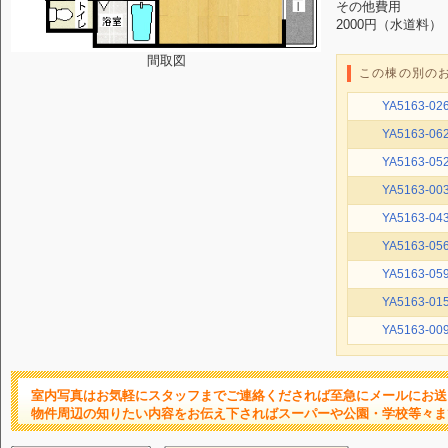
その他費用
2000円（水道料）
間取図
この棟の別の
YA5163-02
YA5163-06
YA5163-05
YA5163-00
YA5163-04
YA5163-05
YA5163-05
YA5163-01
YA5163-00
室内写真はお気軽にスタッフまでご連絡くだされば至急にメールにお送
物件周辺の知りたい内容をお伝え下さればスーパーや公園・学校等々ま