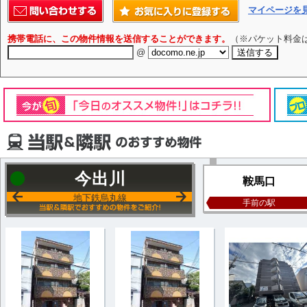
マイページを
携帯電話に、この物件情報を送信することができます。
（※パケット料金
@
今出川
鞍馬口
地下鉄烏丸線
手前の駅