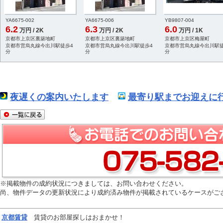
YA6675-002
YA6675-006
YB9807-004
6.2
6.3
6.0
万円 / 2K
万円 / 2K
万円 / 1K
京都市上京区裏築地町
京都市上京区裏築地町
京都市上京区梅屋町
京都市営烏丸線今出川駅徒歩4
京都市営烏丸線今出川駅徒歩4
京都市営烏丸線今出川駅徒
分
分
分
夜遅くの案内いたします
最寄り駅までお迎えに行
※掲載物件の成約状況につきましては、お問い合わせください。
尚、物件データの更新状況により成約済み物件が掲載されているケースがご
京都
賃貸
賃貸のお部屋探しはおまかせ！