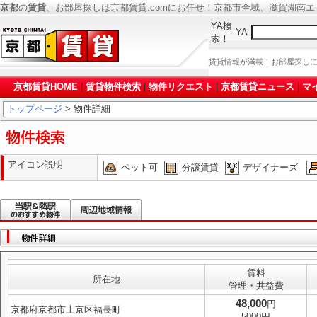
京都
の
賃貸
、お部屋探しは京都賃貸.comにお任せ！京都市全域、滋賀湖南
YA検
YA
索！
賃貸情報が満載！お部屋探し
京都賃貸HOME
|
賃貸物件検索
|
物件リクエスト
|
京都賃貸ニュース
|
マ
トップページ
> 物件詳細
アイコン説明
ペット可
分譲賃貸
デザイナーズ
賃料
所在地
管理・共益費
48,000
円
京都府京都市上京区福長町
5000円