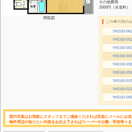
その他費用
2000円（水道料）
間取図
この棟の別の
YA5163-06
YA5163-05
YA5163-00
YA5163-04
YA5163-05
YA5163-05
YA5163-01
YA5163-02
YA5163-00
室内写真はお気軽にスタッフまでご連絡くだされば至急にメールにお送
物件周辺の知りたい内容をお伝え下さればスーパーや公園・学校等々ま