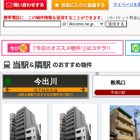
マイページを
携帯電話に、この物件情報を送信することができます。
（※パケット料金
@
今出川
鞍馬口
地下鉄烏丸線
手前の駅