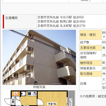
京都市営烏丸線 今出川駅 徒歩6分
交通機関
京都市営烏丸線 鞍馬口駅 徒歩16分
京都市営烏丸線 丸太町駅 徒歩17分
鉄
構造・種別
マ
総戸数
6
主要採光面
南
住宅保険料/
15
期間
物件現況
即
情報更新日
20
取引態様
仲
エ
設備
レ
外観写真
型
その他費用：鍵交換代