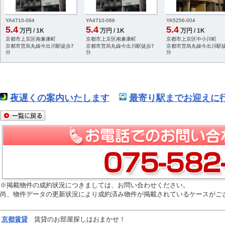
YA4710-064
YA4710-066
YA5256-004
5.4
5.4
5.4
万円 / 1K
万円 / 1K
万円 / 1K
京都市上京区南兼康町
京都市上京区南兼康町
京都市上京区中小川町
京都市営烏丸線今出川駅徒歩7
京都市営烏丸線今出川駅徒歩7
京都市営烏丸線今出川駅徒
分
分
分
夜遅くの案内いたします
最寄り駅までお迎えに行
※掲載物件の成約状況につきましては、お問い合わせください。
尚、物件データの更新状況により成約済み物件が掲載されているケースがご
京都
賃貸
賃貸のお部屋探しはおまかせ！