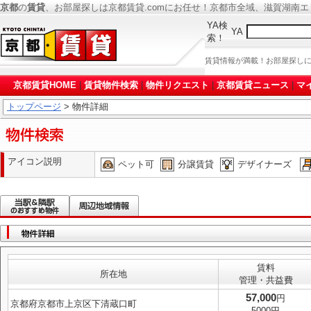
京都
の
賃貸
、お部屋探しは京都賃貸.comにお任せ！京都市全域、滋賀湖南
YA検
YA
索！
賃貸情報が満載！お部屋探し
京都賃貸HOME
|
賃貸物件検索
|
物件リクエスト
|
京都賃貸ニュース
|
マ
トップページ
> 物件詳細
アイコン説明
ペット可
分譲賃貸
デザイナーズ
賃料
所在地
管理・共益費
57,000
円
京都府京都市上京区下清蔵口町
5000円