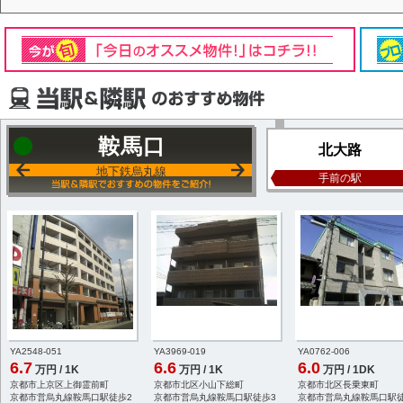
鞍馬口
北大路
地下鉄烏丸線
手前の駅
YA2548-051
YA3969-019
YA0762-006
6.7
6.6
6.0
万円 / 1K
万円 / 1K
万円 / 1DK
京都市上京区上御霊前町
京都市北区小山下総町
京都市北区長乗東町
京都市営烏丸線鞍馬口駅徒歩2
京都市営烏丸線鞍馬口駅徒歩3
京都市営烏丸線鞍馬口駅徒