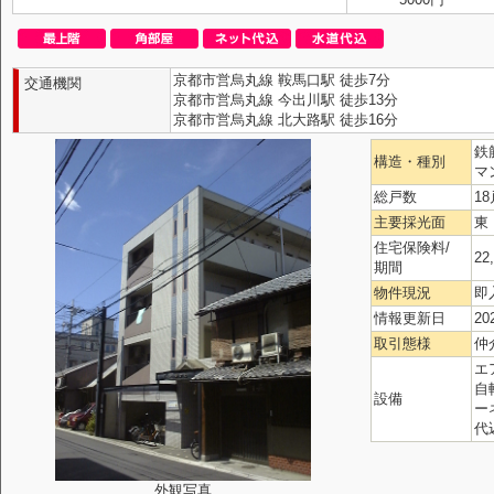
京都市営烏丸線 鞍馬口駅 徒歩7分
交通機関
京都市営烏丸線 今出川駅 徒歩13分
京都市営烏丸線 北大路駅 徒歩16分
鉄
構造・種別
マ
総戸数
18
主要採光面
東
住宅保険料/
22
期間
物件現況
即
情報更新日
20
取引態様
仲
エ
自
設備
ー
代
外観写真