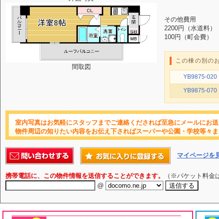
その他費用
2200円（水道料）
100円（町会費）
この棟の別の
間取図
YB9875-020
YB9875-070
室内写真はお気軽にスタッフまでご連絡くだされば至急にメールにお送
物件周辺の知りたい内容をお伝え下さればスーパーや公園・学校等々ま
マイページを
携帯電話に、この物件情報を送信することができます。
（※パケット料金
@