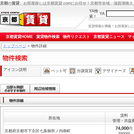
京都
の
賃貸
、お部屋探しは京都賃貸.comにお任せ！京都市全域、滋賀湖南
YA検
YA
索！
賃貸情報が満載！お部屋探し
京都賃貸HOME
|
賃貸物件検索
|
物件リクエスト
|
京都賃貸ニュース
|
マ
トップページ
> 物件詳細
アイコン説明
ペット可
分譲賃貸
デザイナーズ
賃料
所在地
管理・共益
74,000
円
京都府京都市下京区七条御所ノ内南町
7000円