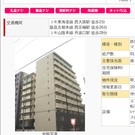
ＪＲ東海道線 西大路駅 徒歩2分
交通機関
阪急京都本線 西京極駅 徒歩26分
ＪＲ山陰本線 丹波口駅 徒歩28分
鉄
構造・種別
マ
総戸数
8
主要採光面
南
住宅保険料/
期間
物件現況
即
情報更新日
20
取引態様
仲
エ
転
設備
ﾚ
ス
ロ
外観写真