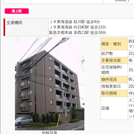
ＪＲ東海道線 桂川駅 徒歩8分
交通機関
ＪＲ東海道線 向日町駅 徒歩12分
阪急京都本線 洛西口駅 徒歩18分
鉄
構造・種別
マ
総戸数
22
主要採光面
南
住宅保険料/
15
期間
物件現況
即
情報更新日
20
取引態様
仲
エ
ｼ
設備
場
ン
外観写真