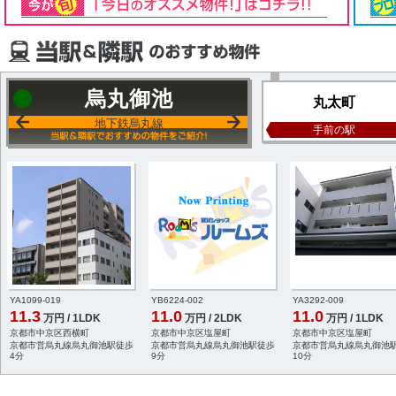
烏丸御池
丸太町
地下鉄烏丸線
手前の駅
YA1099-019
YB6224-002
YA3292-009
11.3
11.0
11.0
万円 / 1LDK
万円 / 2LDK
万円 / 1LDK
京都市中京区西横町
京都市中京区塩屋町
京都市中京区塩屋町
京都市営烏丸線烏丸御池駅徒歩
京都市営烏丸線烏丸御池駅徒歩
京都市営烏丸線烏丸御池
4分
9分
10分