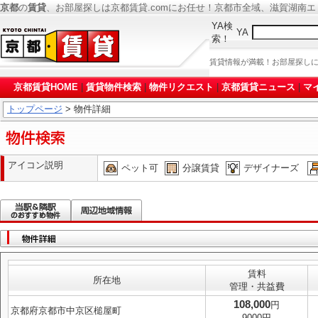
京都
の
賃貸
、お部屋探しは京都賃貸.comにお任せ！京都市全域、滋賀湖南
YA検
YA
索！
賃貸情報が満載！お部屋探し
京都賃貸HOME
|
賃貸物件検索
|
物件リクエスト
|
京都賃貸ニュース
|
マ
トップページ
> 物件詳細
アイコン説明
ペット可
分譲賃貸
デザイナーズ
賃料
所在地
管理・共益費
108,000
円
京都府京都市中京区槌屋町
9000円