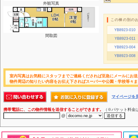
外観写真
この棟の別の
YB8923-010
間取図
YB8923-011
YB8923-004
YB8923-008
室内写真はお気軽にスタッフまでご連絡くだされば至急にメールにお送
物件周辺の知りたい内容をお伝え下さればスーパーや公園・学校等々ま
マイページを
携帯電話に、この物件情報を送信することができます。
（※パケット料金
@