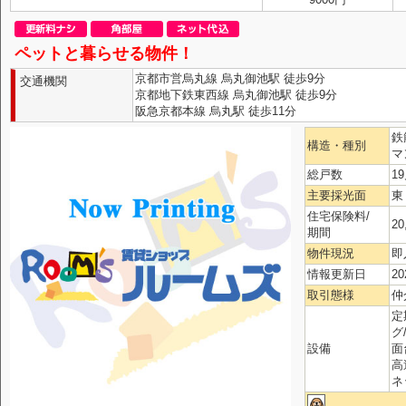
ペットと暮らせる物件！
京都市営烏丸線 烏丸御池駅 徒歩9分
交通機関
京都地下鉄東西線 烏丸御池駅 徒歩9分
阪急京都本線 烏丸駅 徒歩11分
鉄
構造・種別
マ
総戸数
1
主要採光面
東
住宅保険料/
20
期間
物件現況
即
情報更新日
20
取引態様
仲
定
グ
設備
面
高
ネ