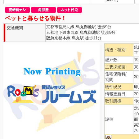
ペットと暮らせる物件！
京都市営烏丸線 烏丸御池駅 徒歩9分
交通機関
京都地下鉄東西線 烏丸御池駅 徒歩9分
阪急京都本線 烏丸駅 徒歩11分
鉄
構造・種別
マ
総戸数
1
主要採光面
東
住宅保険料/
20
期間
物件現況
即
情報更新日
20
取引態様
仲
定
グ
設備
面
高
ネ