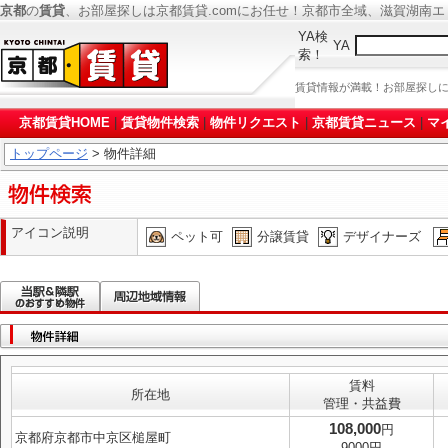
京都
の
賃貸
、お部屋探しは京都賃貸.comにお任せ！京都市全域、滋賀湖南
YA検
YA
索！
賃貸情報が満載！お部屋探し
京都賃貸HOME
|
賃貸物件検索
|
物件リクエスト
|
京都賃貸ニュース
|
マ
トップページ
> 物件詳細
アイコン説明
ペット可
分譲賃貸
デザイナーズ
賃料
所在地
管理・共益費
108,000
円
京都府京都市中京区槌屋町
9000円