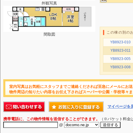
外観写真
この棟の別の
間取図
YB8923-010
YB8923-011
YB8923-005
YB8923-008
室内写真はお気軽にスタッフまでご連絡くだされば至急にメールにお送
物件周辺の知りたい内容をお伝え下さればスーパーや公園・学校等々ま
マイページを
携帯電話に、この物件情報を送信することができます。
（※パケット料金
@