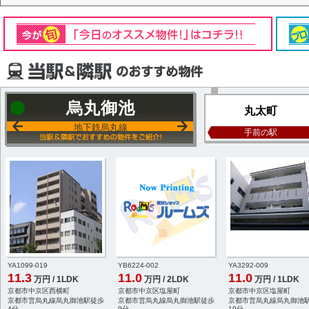
烏丸御池
丸太町
地下鉄烏丸線
手前の駅
YA1099-019
YB6224-002
YA3292-009
11.3
11.0
11.0
万円 / 1LDK
万円 / 2LDK
万円 / 1LDK
京都市中京区西横町
京都市中京区塩屋町
京都市中京区塩屋町
京都市営烏丸線烏丸御池駅徒歩
京都市営烏丸線烏丸御池駅徒歩
京都市営烏丸線烏丸御池
4分
9分
10分