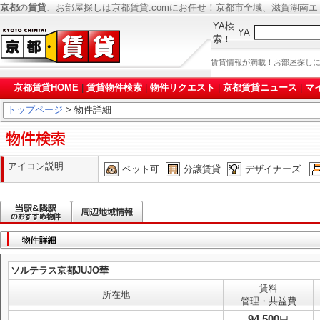
京都
の
賃貸
、お部屋探しは京都賃貸.comにお任せ！京都市全域、滋賀湖南
YA検
YA
索！
賃貸情報が満載！お部屋探し
京都賃貸HOME
|
賃貸物件検索
|
物件リクエスト
|
京都賃貸ニュース
|
マ
トップページ
> 物件詳細
アイコン説明
ペット可
分譲賃貸
デザイナーズ
ソルテラス京都JUJO華
賃料
所在地
管理・共益費
94,500
円