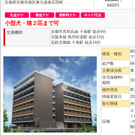
京都府京都市南区東九条南石田町
8400円
小型犬・猫２匹まで可
京都市営烏丸線 十条駅 徒歩4分
交通機関
京阪本線 鳥羽街道駅 徒歩13分
近鉄京都線 十条駅 徒歩14分
鉄
構造・種別
マ
総戸数
8
主要採光面
東
住宅保険料/
10
期間
物件現況
即
情報更新日
20
取引態様
仲
エ
ト
設備
ｰ
能
ッ