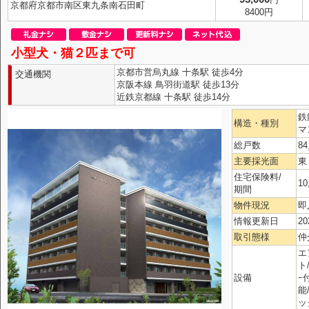
京都府京都市南区東九条南石田町
8400円
小型犬・猫２匹まで可
京都市営烏丸線 十条駅 徒歩4分
交通機関
京阪本線 鳥羽街道駅 徒歩13分
近鉄京都線 十条駅 徒歩14分
鉄
構造・種別
マ
総戸数
8
主要採光面
東
住宅保険料/
10
期間
物件現況
即
情報更新日
20
取引態様
仲
エ
ト
設備
ｰ
能
ッ