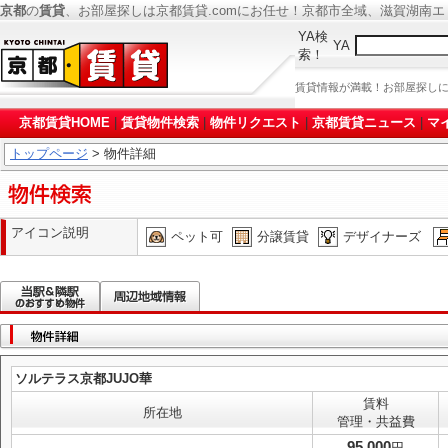
京都
の
賃貸
、お部屋探しは京都賃貸.comにお任せ！京都市全域、滋賀湖南
YA検
YA
索！
賃貸情報が満載！お部屋探し
京都賃貸HOME
|
賃貸物件検索
|
物件リクエスト
|
京都賃貸ニュース
|
マ
トップページ
> 物件詳細
アイコン説明
ペット可
分譲賃貸
デザイナーズ
ソルテラス京都JUJO華
賃料
所在地
管理・共益費
95,000
円